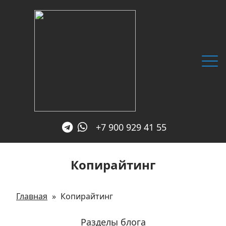
+7 900 929 41 55
Главная
Копирайтинг
Услуги
SEO блог
Главная
»
Копирайтинг
Обо мне
Разделы блога
Отзывы