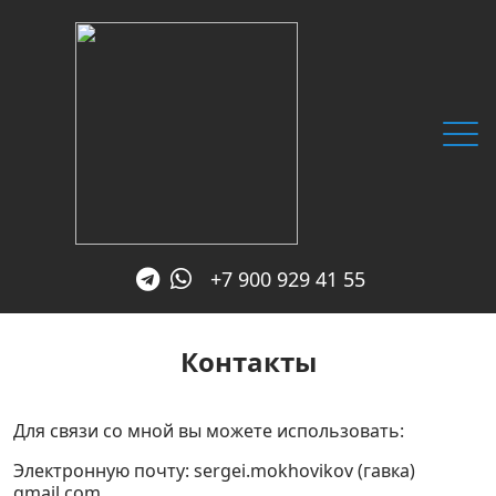
+7 900 929 41 55
Главная
Контакты
Услуги
SEO блог
Для связи со мной вы можете использовать:
Обо мне
Электронную почту: sergei.mokhovikov (гавка)
Отзывы
gmail.com