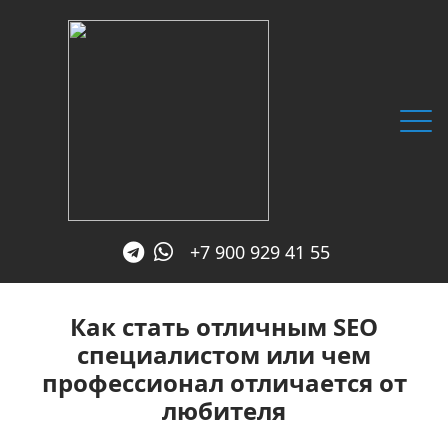
+7 900 929 41 55
Главная
Как стать отличным SEO
Услуги
специалистом или чем
SEO блог
профессионал отличается от
Обо мне
любителя
Отзывы