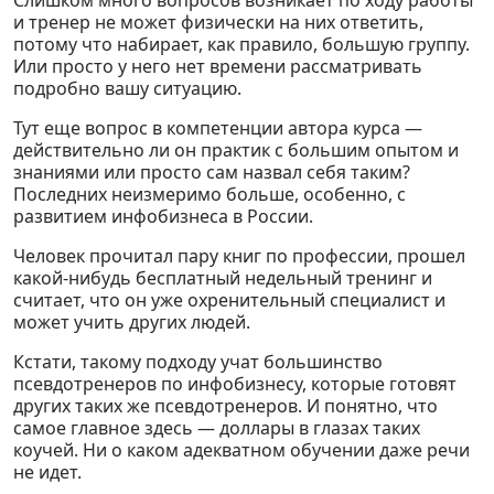
Слишком много вопросов возникает по ходу работы
и тренер не может физически на них ответить,
потому что набирает, как правило, большую группу.
Или просто у него нет времени рассматривать
подробно вашу ситуацию.
Тут еще вопрос в компетенции автора курса —
действительно ли он практик с большим опытом и
знаниями или просто сам назвал себя таким?
Последних неизмеримо больше, особенно, с
развитием инфобизнеса в России.
Человек прочитал пару книг по профессии, прошел
какой-нибудь бесплатный недельный тренинг и
считает, что он уже охренительный специалист и
может учить других людей.
Кстати, такому подходу учат большинство
псевдотренеров по инфобизнесу, которые готовят
других таких же псевдотренеров. И понятно, что
самое главное здесь — доллары в глазах таких
коучей. Ни о каком адекватном обучении даже речи
не идет.