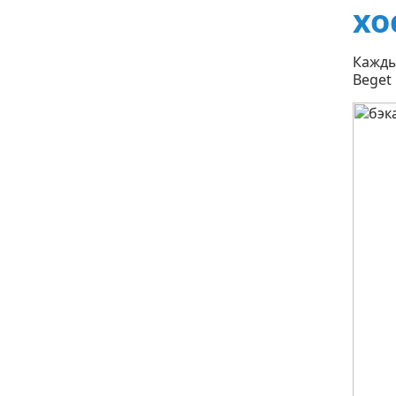
хо
Кажды
Beget