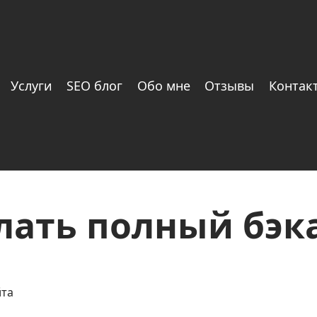
Услуги
SEO блог
Обо мне
Отзывы
Контак
лать полный бэк
йта