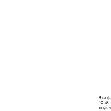
Эти ф
“Файл
выдел