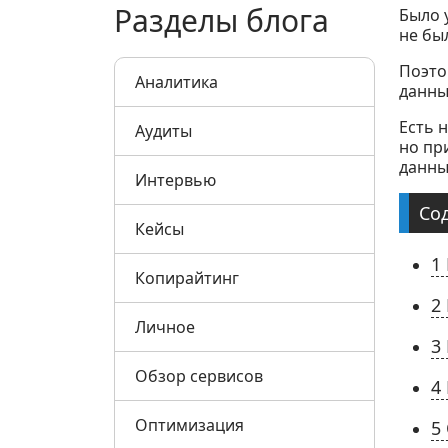
Разделы блога
Было 
не был
Поэто
Аналитика
данны
Есть 
Аудиты
но пр
данны
Интервью
Со
Кейсы
1
Копирайтинг
2
Личное
3
Обзор сервисов
4
Оптимизация
5