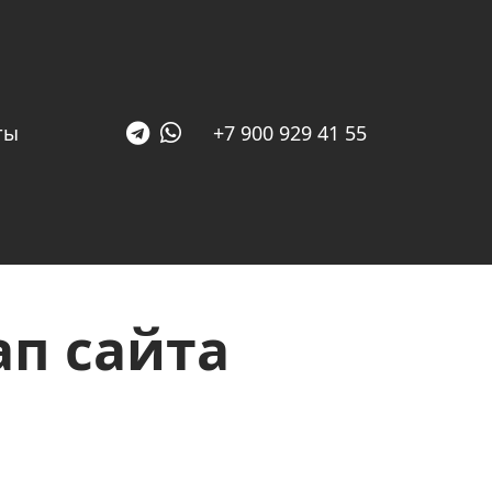
ты
+7 900 929 41 55
ап сайта