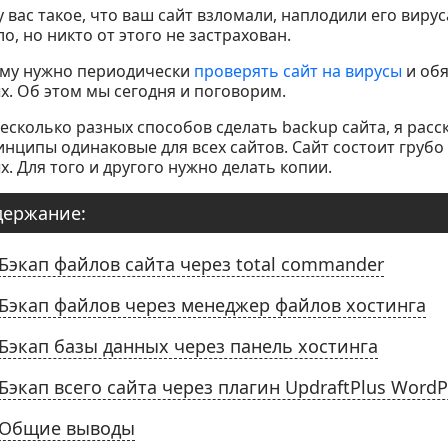
у вас такое, что ваш сайт взломали, наплодили его вирус
о, но никто от этого не застрахован.
му нужно периодически
проверять сайт на вирусы
и обя
х. Об этом мы сегодня и поговорим.
несколько разных способов сделать backup сайта, я расс
инципы одинаковые для всех сайтов. Сайт состоит грубо 
х. Для того и другого нужно делать копии.
держание:
Бэкап файлов сайта через total commander
Бэкап файлов через менеджер файлов хостинга
Бэкап базы данных через панель хостинга
Бэкап всего сайта через плагин UpdraftPlus WordP
Общие выводы